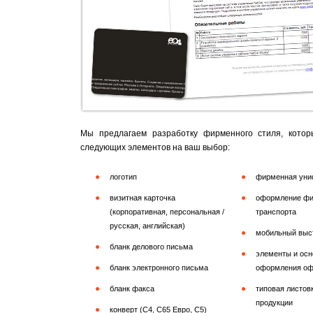
Мы предлагаем разработку фирменного стиля, котор
следующих элементов на ваш выбор:
логотип
фирменная ун
визитная карточка
оформление фи
(корпоративная, персональная /
транспорта
русская, английская)
мобильный выс
бланк делового письма
элементы и ос
бланк электронного письма
оформления оф
бланк факса
типовая листов
продукции
конверт (С4, С65 Евро, С5)