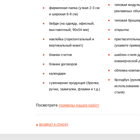
типовая модуль
фирменная папка (узкая 2-3 см
рекламных объ
и широкая 6-8 см)
типовая брошюр
бейдж (на одежду, офисный,
выставочный, 90x54 мм)
открытки
наклейка (горизонтальный и
пригласительн
вертикальный макет)
(укажите приме
бланки счетов
шаблон стиля д
коммерческой 
бланки договоров
обложка компак
календари
брэндбук (руко
сувенирная продукция (брелки,
использованию
ручки, зажигалки, флажки и т.д.)
стиля)
Посмотрите
примеры наших работ
возврат к списку