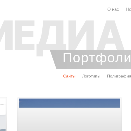
О нас
Но
Портфол
Сайты
Логотипы
Полиграфи