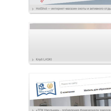
HotShot — интернет-магазин охоты и активного отд
Клуб LASKI
«ТПК Школьник» - добавления функционала заказов