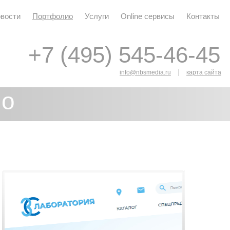
вости
Портфолио
Услуги
Online сервисы
Контакты
+7 (495) 545-46-45
+7 (495) 545-46-45
|
info@nbsmedia.ru
карта сайта
ио
я