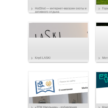
HotShot — интернет-магазин охоты и
Гор
активного отдыха
Клуб LASKI
Мот
«ТПК Школьник» - добавления
Кон