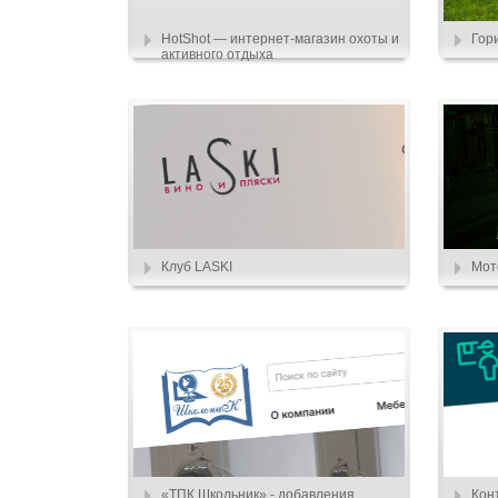
HotShot — интернет-магазин охоты и
Гор
активного отдыха
Клуб LASKI
Мот
«ТПК Школьник» - добавления
Кон