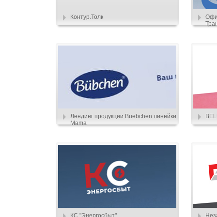
Контур.Толк
Офи
Тра
Лендинг продукции Buebchen линейки
BEL
Mama
КС "Энергосбыт"
Нез