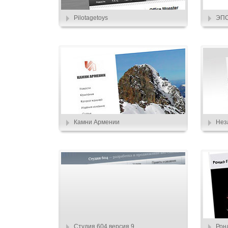
Pilotagetoys
ЭП
Камни Армении
Нез
Студия 604 версия 9
Рон