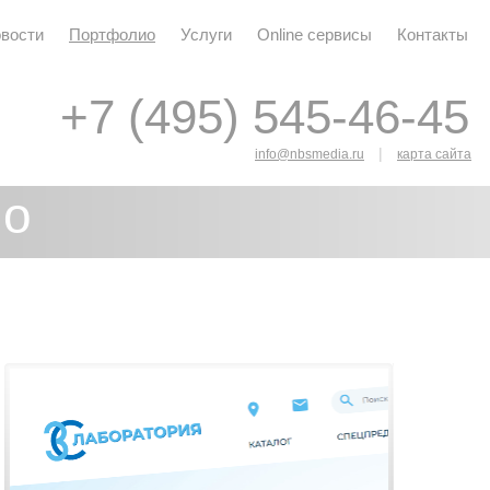
вости
Портфолио
Услуги
Online сервисы
Контакты
+7 (495) 545-46-45
+7 (495) 545-46-45
|
info@nbsmedia.ru
карта сайта
ио
я