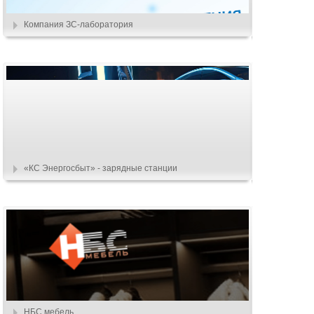
Компания ЗС-лаборатория
«КС Энергосбыт» - зарядные станции
НБС мебель