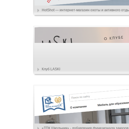
HotShot — интернет-магазин охоты и активного отд
Клуб LASKI
«ТПК Школьник» - добавления функционала заказов