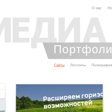
О нас
Но
Портфол
Сайты
Логотипы
Полиграфи