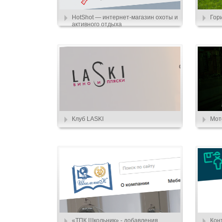
HotShot — интернет-магазин охоты и
Гор
активного отдыха
Клуб LASKI
Мот
«ТПК Школьник» - добавления
Кон