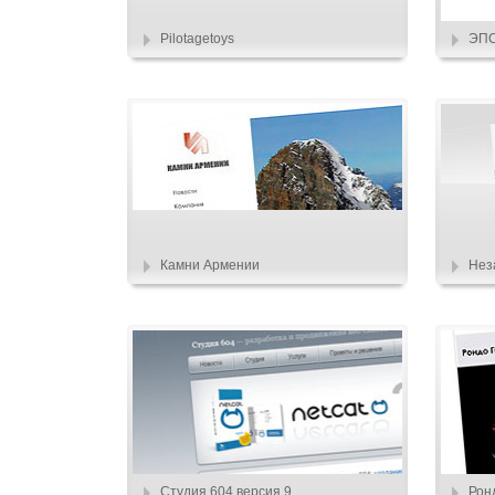
Pilotagetoys
ЭП
Камни Армении
Нез
Студия 604 версия 9
Рон