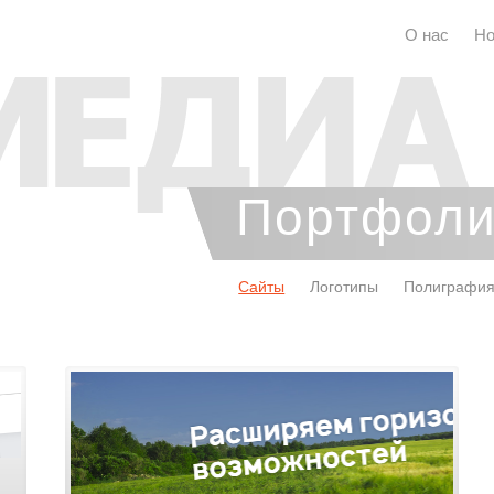
О нас
Но
Портфол
Сайты
Логотипы
Полиграфи