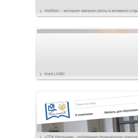
HotShot — интернет-магазин охоты и активного отд
Клуб LASKI
«ТПК Школьник» - добавления функционала заказов