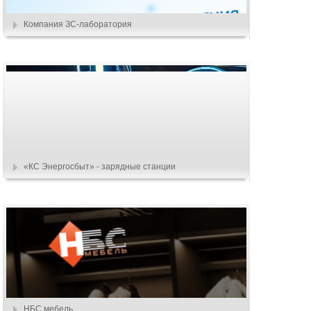
Компания ЗС-лаборатория
«КС Энергосбыт» - зарядные станции
НБС мебель