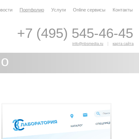
вости
Портфолио
Услуги
Online сервисы
Контакты
+7 (495) 545-46-45
+7 (495) 545-46-45
|
info@nbsmedia.ru
карта сайта
ио
я