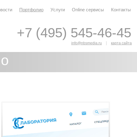
вости
Портфолио
Услуги
Online сервисы
Контакты
+7 (495) 545-46-45
+7 (495) 545-46-45
|
info@nbsmedia.ru
карта сайта
ио
я