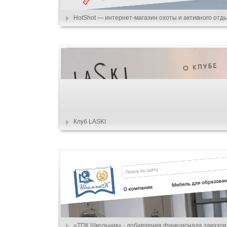
HotShot — интернет-магазин охоты и активного отд
Клуб LASKI
«ТПК Школьник» - добавления функционала заказов