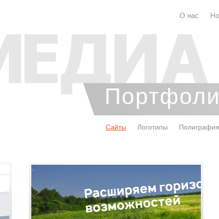
О нас
Но
Портфол
Сайты
Логотипы
Полиграфи