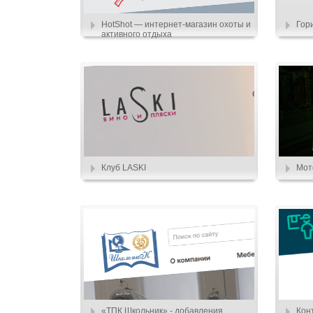
HotShot — интернет-магазин охоты и
Гор
активного отдыха
Клуб LASKI
Мот
«ТПК Школьник» - добавления
Кон