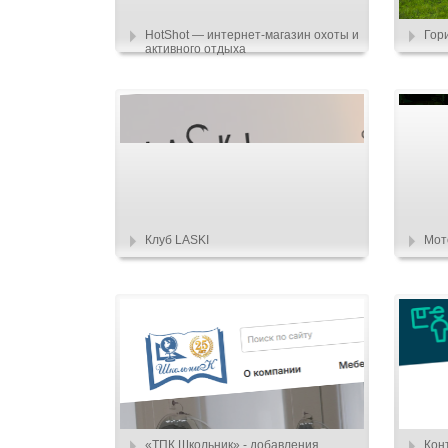
HotShot — интернет-магазин охоты и
Гор
активного отдыха
Клуб LASKI
Мот
«ТПК Школьник» - добавления
Кон