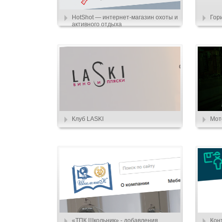
HotShot — интернет-магазин охоты и
Гор
активного отдыха
Клуб LASKI
Мот
«ТПК Школьник» - добавления
Кон