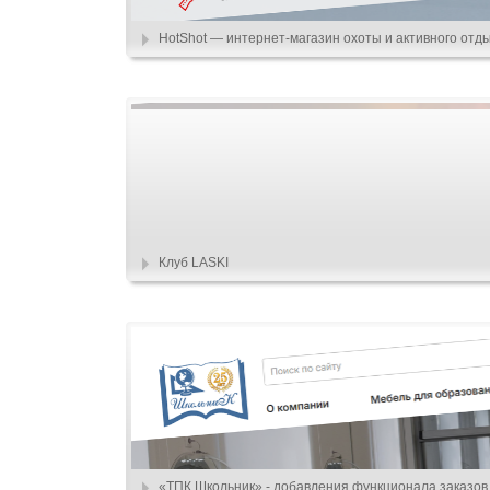
HotShot — интернет-магазин охоты и активного отд
Клуб LASKI
«ТПК Школьник» - добавления функционала заказов