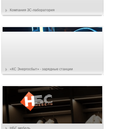
Компания ЗС-лаборатория
«КС Энергосбыт» - зарядные станции
НБС мебель