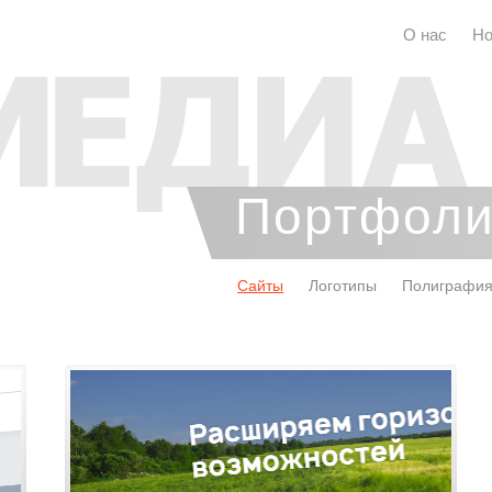
О нас
Но
Портфол
Сайты
Логотипы
Полиграфи