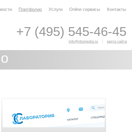
вости
Портфолио
Услуги
Online сервисы
Контакты
+7 (495) 545-46-45
+7 (495) 545-46-45
|
info@nbsmedia.ru
карта сайта
ио
я