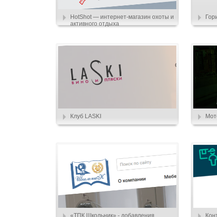
HotShot — интернет-магазин охоты и
Гор
активного отдыха
Клуб LASKI
Мот
«ТПК Школьник» - добавления
Кон