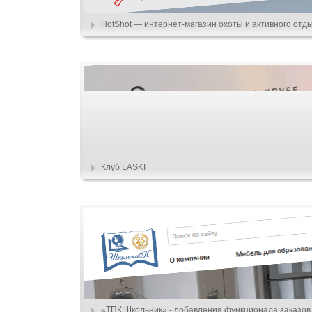
HotShot — интернет-магазин охоты и активного отд
Клуб LASKI
«ТПК Школьник» - добавления функционала заказов