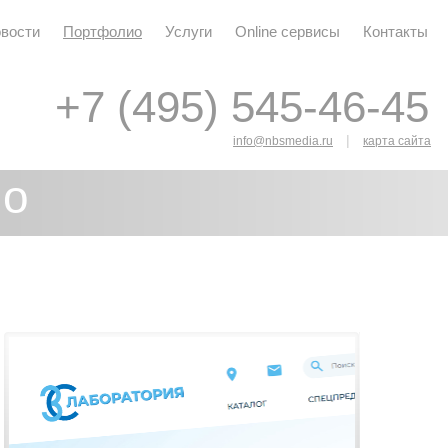
вости
Портфолио
Услуги
Online сервисы
Контакты
+7 (495) 545-46-45
+7 (495) 545-46-45
|
info@nbsmedia.ru
карта сайта
ио
я