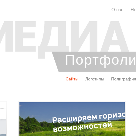
О нас
Но
Портфол
Сайты
Логотипы
Полиграфи