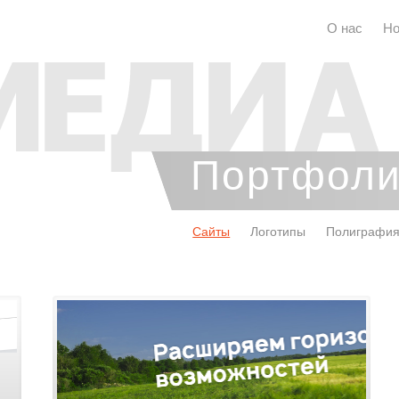
О нас
Но
Портфол
Сайты
Логотипы
Полиграфи