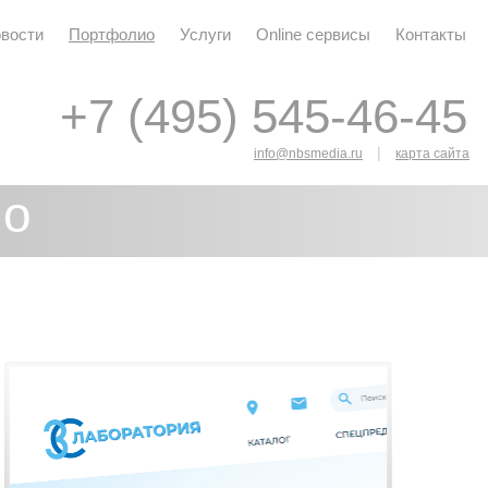
вости
Портфолио
Услуги
Online сервисы
Контакты
+7 (495) 545-46-45
+7 (495) 545-46-45
|
info@nbsmedia.ru
карта сайта
ио
я