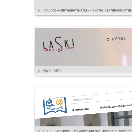
HotShot — интернет-магазин охоты и активного отд
Клуб LASKI
«ТПК Школьник» - добавления функционала заказов