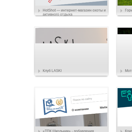
HotShot — интернет-магазин охоты и
Гор
активного отдыха
Клуб LASKI
Мот
«ТПК Школьник» - добавления
Кон