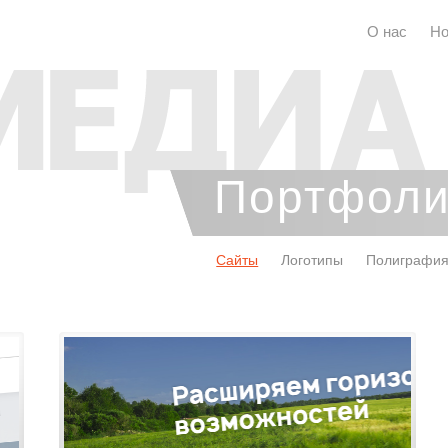
О нас
Но
Портфол
Сайты
Логотипы
Полиграфи