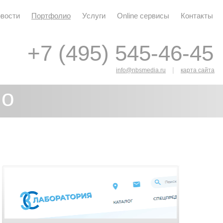
вости
Портфолио
Услуги
Online сервисы
Контакты
+7 (495) 545-46-45
+7 (495) 545-46-45
|
info@nbsmedia.ru
карта сайта
ио
я