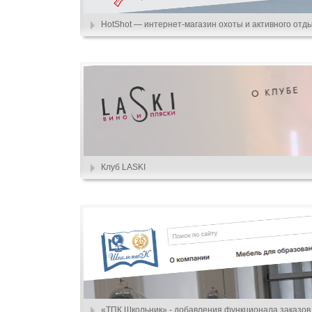
HotShot — интернет-магазин охоты и активного отд
Клуб LASKI
«ТПК Школьник» - добавления функционала заказов