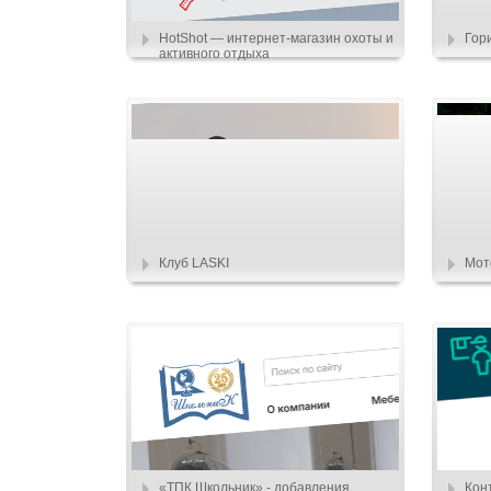
HotShot — интернет-магазин охоты и
Гор
активного отдыха
Клуб LASKI
Мот
«ТПК Школьник» - добавления
Кон