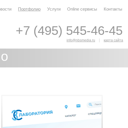
вости
Портфолио
Услуги
Online сервисы
Контакты
+7 (495) 545-46-45
+7 (495) 545-46-45
|
info@nbsmedia.ru
карта сайта
ио
я