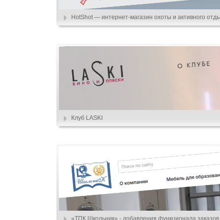
HotShot — интернет-магазин охоты и активного отд
Клуб LASKI
«ТПК Школьник» - добавления функционала заказов