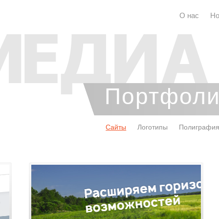
О нас
Но
Портфол
Сайты
Логотипы
Полиграфи