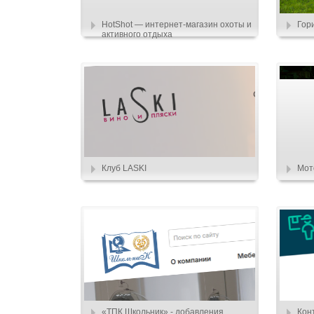
HotShot — интернет-магазин охоты и
Гор
активного отдыха
Клуб LASKI
Мот
«ТПК Школьник» - добавления
Кон