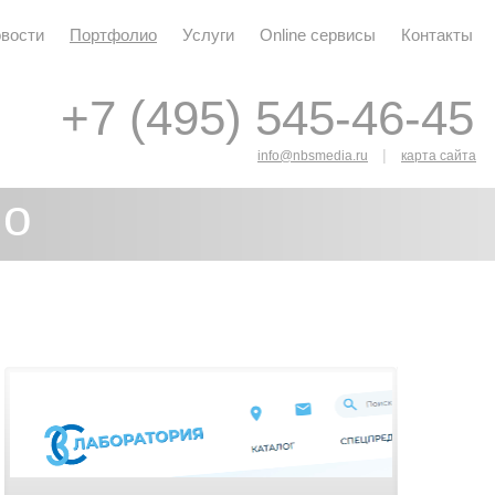
вости
Портфолио
Услуги
Online сервисы
Контакты
+7 (495) 545-46-45
+7 (495) 545-46-45
|
info@nbsmedia.ru
карта сайта
ио
я