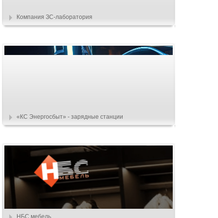
Компания ЗС-лаборатория
«КС Энергосбыт» - зарядные станции
НБС мебель