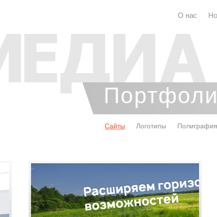
О нас
Но
Портфол
Сайты
Логотипы
Полиграфи