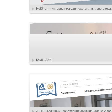
HotShot — интернет-магазин охоты и активного отд
Клуб LASKI
«ТПК Школьник» - добавления функционала заказов